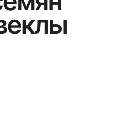
семян
веклы