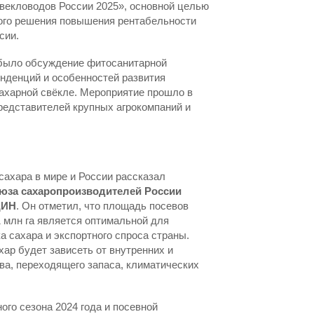
векловодов России 2025», основной целью
ного решения повышения рентабельности
сии.
 было обсуждение фитосанитарной
енденций и особенностей развития
сахарной свёкле. Мероприятие прошло в
редставителей крупных агрокомпаний и
сахара в мире и России рассказал
юза сахаропроизводителей России
ДИН
. Он отметил, что площадь посевов
1 млн га является оптимальной для
а сахара и экспортного спроса страны.
ар будет зависеть от внутренних и
ва, переходящего запаса, климатических
ого сезона 2024 года и посевной