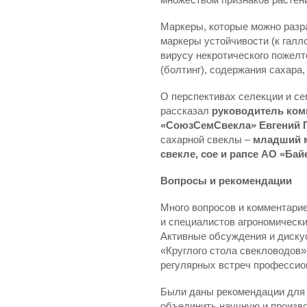
Маркеры, которые можно разра
маркеры устойчивости (к галл
вирусу некротического пожелт
(болтинг), содержания сахара
О перспективах селекции и се
рассказал
руководитель ком
«СоюзСемСвекла» Евгений
сахарной свеклы –
младший м
свекле, сое и рапсе АО «Б
Вопросы и рекомендации
Много вопросов и комментари
и специалистов агрономически
Активные обсуждения и диску
«Круглого стола свекловодов»
регулярных встреч профессио
Были даны рекомендации для 
объединить научную и произв