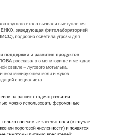
ов круглого стола вызвали выступления
ИЕНКО, заведующая фитолабораторией
ИИСС)
, подробно осветила угрозы для
кой поддержки и развития продуктов
БЛОВА
рассказала о мониторинге и методах
ной свекле – лугового мотылька,
вичной минирующей моли и жуков
ндаций специалиста –
евов на ранних стадиях развития
олью можно использовать феромонные
 только насекомые заселят поля (в случае
ижении пороговой численности) и появятся
вые симптомы питания вредителей;