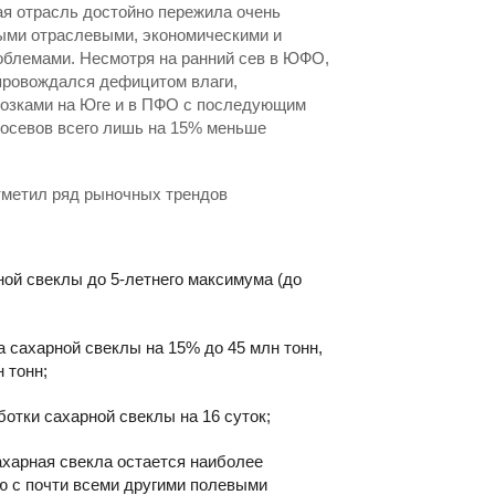
ая отрасль достойно пережила очень
ными отраслевыми, экономическими и
облемами. Несмотря на ранний сев в ЮФО,
опровождался дефицитом влаги,
озками на Юге и в ПФО с последующим
посевов всего лишь на 15% меньше
тметил ряд рыночных трендов
ной свеклы до 5-летнего максимума (до
 сахарной свеклы на 15% до 45 млн тонн,
н тонн;
отки сахарной свеклы на 16 суток;
сахарная свекла остается наиболее
ю с почти всеми другими полевыми