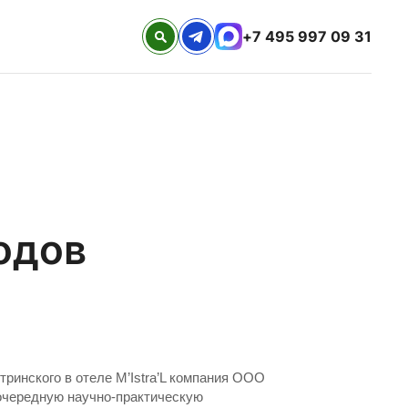
+7 495 997 09 31
одов
тринского в отеле M’Istra’L компания ООО
очередную научно-практическую