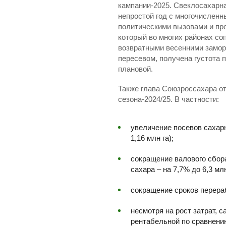
кампании-2025. Свеклосахарн
непростой год с многочислен
политическими вызовами и пр
который во многих районах с
возвратными весенними замор
пересевом, получена густота 
плановой.
Также глава Союзроссахара о
сезона-2024/25. В частности:
увеличение посевов сахар
1,16 млн га);
сокращение валового сбора
сахара – на 7,7% до 6,3 мл
сокращение сроков перераб
несмотря на рост затрат, 
рентабельной по сравнени