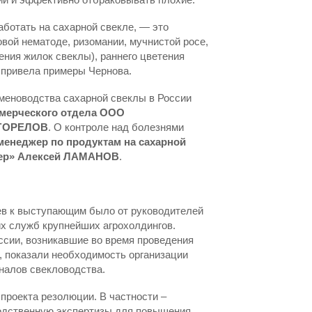
ботать на сахарной свекле, — это
овой нематоде, ризомании, мучнистой росе,
ения жилок свеклы), раннего цветения
, привела примеры Чернова.
меноводства сахарной свеклы в России
мерческого отдела ООО
 ГОРЕЛОВ
. О контроле над болезнями
енеджер по продуктам на сахарной
айер» Алексей ЛАМАНОВ
.
ев к выступающим было от руководителей
х служб крупнейших агрохолдингов.
ссии, возникавшие во время проведения
, показали необходимость организации
налов свекловодства.
проекта резолюции. В частности –
одственную экспертизы для повышения