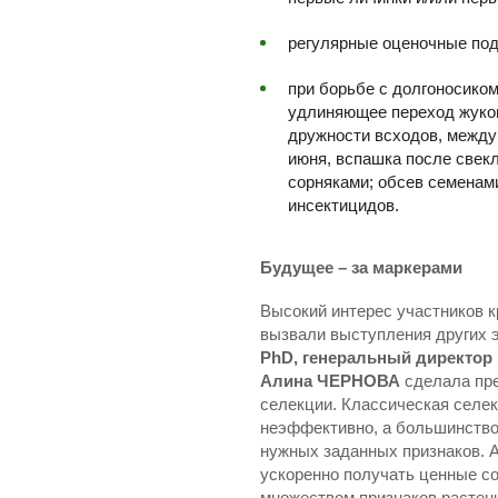
регулярные оценочные под
при борьбе с долгоносико
удлиняющее переход жуков
дружности всходов, между
июня, вспашка после свекл
сорняками; обсев семена
инсектицидов.
Будущее – за маркерами
Высокий интерес участников к
вызвали выступления других э
PhD, генеральный директор
Алина ЧЕРНОВА
сделала пре
селекции. Классическая селекц
неэффективно, а большинство 
нужных заданных признаков. 
ускоренно получать ценные со
множеством признаков растен