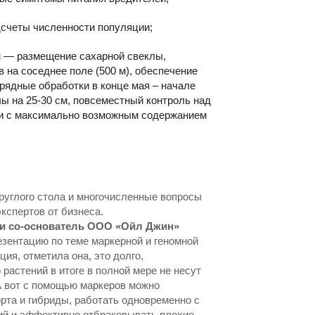
счеты численности популяции;
м — размещение сахарной свеклы,
 на соседнее поле (500 м), обеспечение
рядные обработки в конце мая – начале
ы на 25-30 см, повсеместный контроль над
ми с максимально возможным содержанием
руглого стола и многочисленные вопросы
кспертов от бизнеса.
 и со-основатель ООО «Ойл Джин»
зентацию по теме маркерной и геномной
ия, отметила она, это долго,
растений в итоге в полной мере не несут
А вот с помощью маркеров можно
рта и гибриды, работать одновременно с
ий и эффективно отбраковывать плохие.